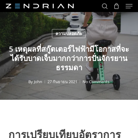
Men
Skip
to
search
main
Close
content
Menu
ความปลอดภัย
5 เหตุผลที่สกู๊ตเตอร์ไฟฟ้ามีโอกาสที่จะ
ได้รับบาดเจ็บมากกว่าการปั่นจักรยาน
ธรรมดา
By
John
27 กันยายน 2021
No Comments
การเปรียบเทียบอัตราการ