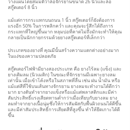
วางแผนโดยสมมติว่าล้อจักรยานขนาด 26 นิ้วและล้อ
สกู๊ตเตอร์ 8 นิ้ว
แม้แต่การกระแทกบนถนน 1 นิ้ว สกู๊ตเตอร์ก็ยังต้องการ
แรงอีก 50% ในการพลิกคว่ำ และคุณจะรู้สึกได้ถึงการ
กระแทกที่ใหญ่ขึ้นมาก หลุมบ่อที่คาดไม่ถึงมักจะทำให้คุณ
กลายเป็นนักกายกรรมด้วยยางสกู๊ตเตอร์ที่เล็กกว่า
ประเภทของยางที่ คุณมีนั้นสร้างความแตกต่างอย่างมาก
ในแง่ของความปลอดภัย
สกู๊ตเตอร์ไฟฟ้ามียางสองประเภท คือ ยางไร้ลม (แข็ง) และ
ยางเติมลม (นิวเมติก) ในขณะที่จักรยานมีเฉพาะยางลม
เท่านั้น เมื่อเข้าโค้งหรือในสภาพที่ลื่น เช่น ฝน น้ำมัน หรือ
แม้แต่สีที่ใช้บนเส้นทางจักรยาน ยางลมจะทำงานได้ดีกว่า
มาก ยางตันทำจากยางแข็งหรือแม้แต่พลาสติกและมีค่า
สัมประสิทธิ์แรงเสียดทานต่ำกว่าเมื่อเทียบกับยางลม ยาง
ลมทำจากยางเนื้อนุ่มซึ่งให้การสัมผัสกับพื้นผิวถนนได้ดีขึ้น
และมีค่าสัมประสิทธิ์การเสียดสีที่สูงขึ้น ทำให้ยึดเกาะได้ดี
ขึ้น