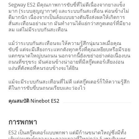
Segway ES2 มีคุณภาพการขับขี่ที่ไม่ดีเนื่องจากยางแข็ง
มาก (ระบบสุญญากาศ) และระบบกันสะเทือน ค่อนข้างไม่
ดีมากนัก เนื่องจากเป็นล้อแบบยางตันจึงส่งผลให้เกิดการ
สั่นสะเทือนอย่างมาก มันทำงานได้แย่กว่าสกูตเตอร์ที่มียาง
ลม แต่ไม่มีระบบกันสะเทือน
แม้ว่าระบบกันสะเทือนจะให้ความรู้สึกนุ่มนวลเมื่อคุณ
ขับขี่ แต่จะมีเสียงกระแทกดังทุกครั้งที่คุณเหยียบหรือมีรอย
แตกขนาดใหญ่บนถนน นอกจากนี้ยังเขย่าอย่างต่อเนื่องบน
ถนนที่ขรุขระ มันค่อนข้างน่าอายที่มีสกู๊ตเตอร์เสียงง่อน
แง่นที่ดังพอที่คนรอบข้างจะได้ยิน
แม้จะมีระบบกันสะเทือนที่ไม่ดี แต่สกู๊ตเตอร์ก็ให้ความรู้สึก
ดีในการขับขี่บนถนนเรียบและว่องไว
คุณสมบัติ Ninebot ES2
การพกพา
ES2 เป็นสกู๊ตเตอร์แบบพกพา แต่มีก้านขนาดใหญ่ซึ่งมีทั้ง
เส้นผ่านศูนย์กลางและความยาวที่ใหญ่กว่า 5 เซนติเมตร