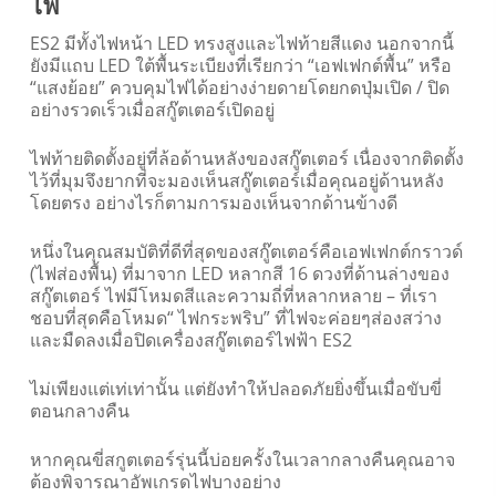
ไฟ
ES2 มีทั้งไฟหน้า LED ทรงสูงและไฟท้ายสีแดง นอกจากนี้
ยังมีแถบ LED ใต้พื้นระเบียงที่เรียกว่า “เอฟเฟกต์พื้น” หรือ
“แสงย้อย” ควบคุมไฟได้อย่างง่ายดายโดยกดปุ่มเปิด / ปิด
อย่างรวดเร็วเมื่อสกู๊ตเตอร์เปิดอยู่
ไฟท้ายติดตั้งอยู่ที่ล้อด้านหลังของสกู๊ตเตอร์ เนื่องจากติดตั้ง
ไว้ที่มุมจึงยากที่จะมองเห็นสกู๊ตเตอร์เมื่อคุณอยู่ด้านหลัง
โดยตรง อย่างไรก็ตามการมองเห็นจากด้านข้างดี
หนึ่งในคุณสมบัติที่ดีที่สุดของสกู๊ตเตอร์คือเอฟเฟกต์กราวด์
(ไฟส่องพื้น) ที่มาจาก LED หลากสี 16 ดวงที่ด้านล่างของ
สกู๊ตเตอร์ ไฟมีโหมดสีและความถี่ที่หลากหลาย – ที่เรา
ชอบที่สุดคือโหมด“ ไฟกระพริบ” ที่ไฟจะค่อยๆส่องสว่าง
และมืดลงเมื่อปิดเครื่องสกู๊ตเตอร์ไฟฟ้า ES2
ไม่เพียงแต่เท่เท่านั้น แต่ยังทำให้ปลอดภัยยิ่งขึ้นเมื่อขับขี่
ตอนกลางคืน
หากคุณขี่สกูตเตอร์รุ่นนี้บ่อยครั้งในเวลากลางคืนคุณอาจ
ต้องพิจารณาอัพเกรดไฟบางอย่าง