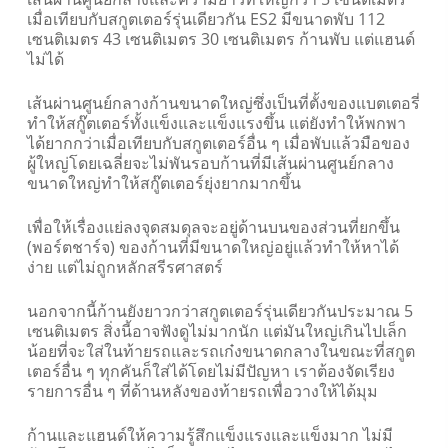
เมื่อเทียบกับสกูตเตอร์รุ่นเดียวกัน ES2 มีขนาดพับ 112
เซนติเมตร 43 เซนติเมตร 30 เซนติเมตร ก้านพับ แต่แฮนด์
ไม่ได้
เส้นผ่านศูนย์กลางก้านขนาดใหญ่ซึ่งเป็นที่ตั้งของแบตเตอรี่
ทำให้สกู๊ตเตอร์ทั้งแข็งและแข็งแรงขึ้น แต่ยังทำให้พกพา
ได้ยากกว่าเมื่อเทียบกับสกูตเตอร์อื่น ๆ เมื่อพับแล้วมือของ
ผู้ใหญ่โดยเฉลี่ยจะไม่พันรอบก้านที่มีเส้นผ่านศูนย์กลาง
ขนาดใหญ่ทำให้สกู๊ตเตอร์ยุ่งยากมากขึ้น
เพื่อให้เรื่องแย่ลงจุดสมดุลจะอยู่ด้านบนของส่วนที่ยกขึ้น
(พอร์ตชาร์จ) ของก้านที่มีขนาดใหญ่อยู่แล้วทำให้หาได้
ง่าย แต่ไม่ถูกหลักสรีรศาสตร์
นอกจากนี้ก้านยังยาวกว่าสกูตเตอร์รุ่นเดียวกันประมาณ 5
เซนติเมตร สิ่งนี้อาจฟังดูไม่มากนัก แต่มันใหญ่เกินไปเล็ก
น้อยที่จะใส่ในท้ายรถและรถเก๋งขนาดกลางในขณะที่สกูต
เตอร์อื่น ๆ ทุกคันก็ใส่ได้โดยไม่มีปัญหา เราต้องจัดเรียง
รายการอื่น ๆ ที่ด้านหลังของท้ายรถเพื่อวางให้ได้มุม
ก้านและแฮนด์ให้ความรู้สึกแข็งแรงและแข็งมาก ไม่มี