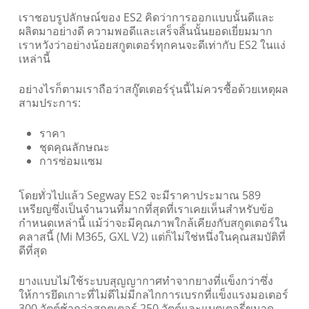
เราชอบรูปลักษณ์ของ ES2 คิดว่าการออกแบบนั้นดีและ
ผลิตมาอย่างดี
ความพอดีและเสร็จสิ้นนั้นยอดเยี่ยมมาก
เราหวังว่าอย่างน้อยสกูตเตอร์ทุกคนจะดีเท่ากับ ES2 ในแง่
เหล่านี้
อย่างไรก็ตามเราถือว่าสกู๊ตเตอร์รุ่นนี้ไม่ควรซื้อด้วยเหตุผล
สามประการ:
ราคา
ชุดคุณลักษณะ
การซ่อมแซม
โดยทั่วไปแล้ว Segway ES2 จะมีราคาประมาณ 589
เหรียญซึ่งเป็นจำนวนที่มากที่สุดที่เราเคยเห็นสำหรับข้อ
กำหนดเหล่านี้ แม้ว่าจะมีคุณภาพใกล้เคียงกับสกูตเตอร์ใน
คลาสนี้ (Mi M365, GXL V2) แต่ก็ไม่ใช่หนึ่งในคุณสมบัติที่
ดีที่สุด
ยางแบบไม่ใช้ระบบสุญญากาศทำจากยางที่แข็งกว่าซึ่ง
ให้การยึดเกาะที่ไม่ดีไม่มีกลไกการเบรกที่แข็งแรงมอเตอร์
300 วัตต์ช้ากว่าสกูตเตอร์ 250 วัตต์และแบตเตอรี่ขนาด