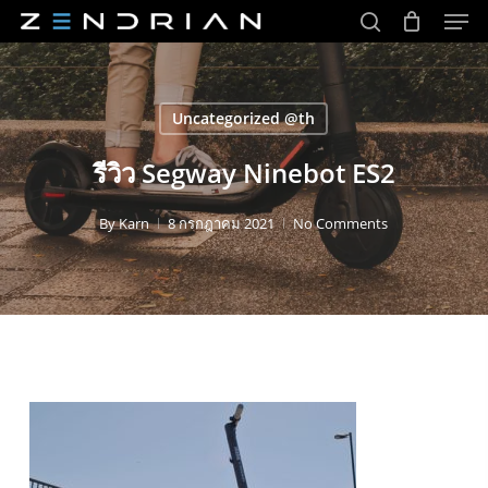
Men
Skip
to
search
main
Close
content
Menu
Uncategorized @th
รีวิว Segway Ninebot ES2
By
Karn
8 กรกฎาคม 2021
No Comments